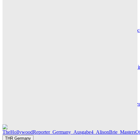
CARLY THOMAS
Hotel de Rome – Berlins elegante Adresse zwischen Geschic
und Gegenwart
GRACE MAIER
Maxton Hall: Erste Bilder aus Staffel 3 – der Serienhit geht 
sein großes Finale
THR SERIEN EDITOR
Die Geschichte hinter „Olivia Jones“ – Vom Provinzjungen z
Hamburger Travestie-Ikone
MAUREEN GÖRNITZ
THR Germany