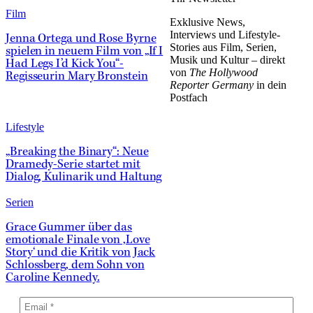
Film
Exklusive News,
Interviews und Lifestyle-
Jenna Ortega und Rose Byrne
Stories aus Film, Serien,
spielen in neuem Film von „If I
Musik und Kultur – direkt
Had Legs I’d Kick You“-
von
The Hollywood
Regisseurin Mary Bronstein
Reporter Germany
in dein
Postfach
Lifestyle
„Breaking the Binary“: Neue
Dramedy-Serie startet mit
Dialog, Kulinarik und Haltung
Serien
Grace Gummer über das
emotionale Finale von ‚Love
Story‘ und die Kritik von Jack
Schlossberg, dem Sohn von
Caroline Kennedy.