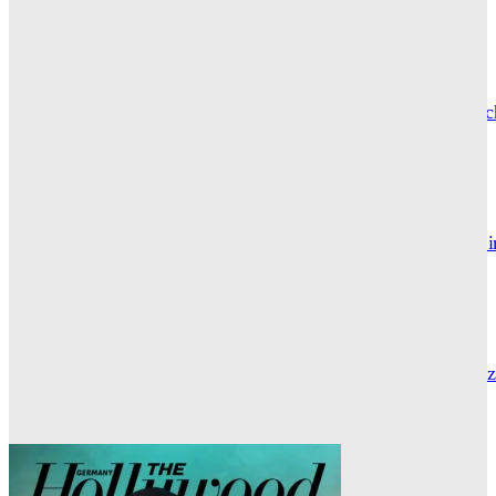
Wuthering Heights“: Was die Kritiker sagen
CARLY THOMAS
Hotel de Rome – Berlins elegante Adresse zwischen Geschic
und Gegenwart
GRACE MAIER
Maxton Hall: Erste Bilder aus Staffel 3 – der Serienhit geht i
großes Finale
THR SERIEN EDITOR
Die Geschichte hinter „Olivia Jones“ – Vom Provinzjungen z
Hamburger Travestie-Ikone
MAUREEN GÖRNITZ