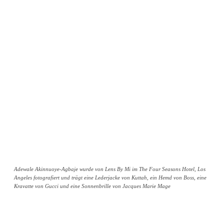
Adewale Akinnuoye-Agbaje wurde von Lens By Mi im The Four Seasons Hotel, Los
Angeles fotografiert und trägt eine Lederjacke von Kuttah, ein Hemd von Boss, eine
Kravatte von Gucci und eine Sonnenbrille von Jacques Marie Mage