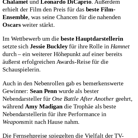
Chalamet
und
Leonardo DiCaprio
. Außerdem
erhielt der Film den Preis für das
beste Film-
Ensemble
, was seine Chancen für die nahenden
Oscars
weiter stärkt.
Im Wettbewerb um die
beste Hauptdarstellerin
setzte sich
Jessie Buckley
für ihre Rolle in
Hamnet
durch – ein weiterer Höhepunkt auf einer bereits
äußerst erfolgreichen Awards-Reise für die
Schauspielerin.
Auch in den Nebenrollen gab es bemerkenswerte
Gewinner:
Sean Penn
wurde als bester
Nebendarsteller für
One Battle After Another
geehrt,
während
Amy Madigan
die Trophäe als beste
Nebendarstellerin für ihre Performance in
Weapons
mit nach Hause nahm.
Die Fernsehpreise spiegelten die Vielfalt der TV-