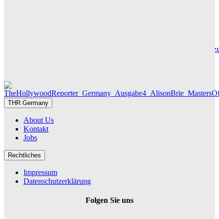
sein großes Finale
THR SERIEN EDITOR
Die Geschichte hinter „Olivia Jones“ – Vom Provinzjungen z
Hamburger Travestie-Ikone
MAUREEN GÖRNITZ
THR Germany
About Us
Kontakt
Jobs
Rechtliches
Impressum
Datenschutzerklärung
Folgen Sie uns