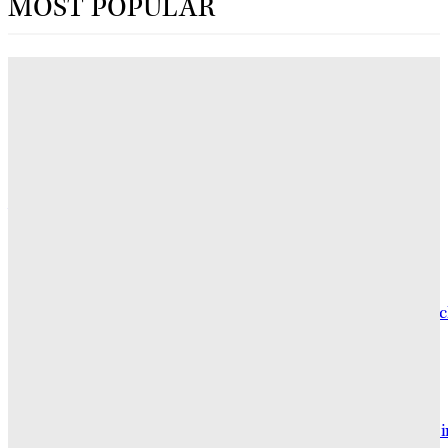
MOST POPULAR
„Obsession“ jetzt im Streaming: Wo man Curry
Barkers Kino-Phänomen zuhause sehen kann
ERIN LASSNER
Wuthering Heights“: Was die Kritiker sagen
CARLY THOMAS
Hotel de Rome – Berlins elegante Adresse zwischen Geschic
und Gegenwart
GRACE MAIER
Maxton Hall: Erste Bilder aus Staffel 3 – der Serienhit geht 