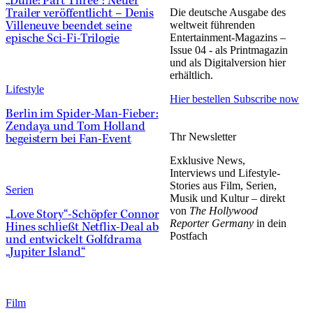
„Dune: Part Three“: Neuer
Die deutsche Ausgabe des
Trailer veröffentlicht – Denis
weltweit führenden
Villeneuve beendet seine
Entertainment-Magazins –
epische Sci-Fi-Trilogie
Issue 04 - als Printmagazin
und als Digitalversion hier
erhältlich.
Lifestyle
Hier bestellen
Subscribe now
Berlin im Spider-Man-Fieber:
Zendaya und Tom Holland
Thr Newsletter
begeistern bei Fan-Event
Exklusive News,
Interviews und Lifestyle-
Stories aus Film, Serien,
Serien
Musik und Kultur – direkt
von
The Hollywood
„Love Story“-Schöpfer Connor
Reporter Germany
in dein
Hines schließt Netflix-Deal ab
Postfach
und entwickelt Golfdrama
„Jupiter Island“
Film