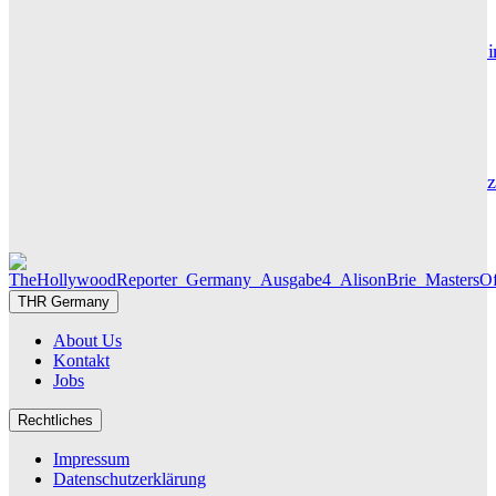
Maxton Hall: Erste Bilder aus Staffel 3 – der Serienhit geht i
großes Finale
THR SERIEN EDITOR
Die Geschichte hinter „Olivia Jones“ – Vom Provinzjungen z
Hamburger Travestie-Ikone
MAUREEN GÖRNITZ
THR Germany
About Us
Kontakt
Jobs
Rechtliches
Impressum
Datenschutzerklärung