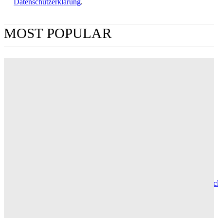
Datenschutzerklärung
.
MOST POPULAR
„Obsession“ jetzt im Streaming: Wo man Curry
Barkers Kino-Phänomen zuhause sehen kann
ERIN LASSNER
Wuthering Heights“: Was die Kritiker sagen
CARLY THOMAS
Hotel de Rome – Berlins elegante Adresse zwischen Geschic
und Gegenwart
GRACE MAIER