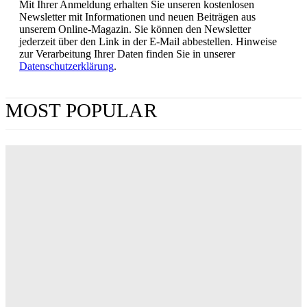
Mit Ihrer Anmeldung erhalten Sie unseren kostenlosen
Newsletter mit Informationen und neuen Beiträgen aus
unserem Online-Magazin. Sie können den Newsletter
jederzeit über den Link in der E-Mail abbestellen. Hinweise
zur Verarbeitung Ihrer Daten finden Sie in unserer
Datenschutzerklärung
.
MOST POPULAR
„Obsession“ jetzt im Streaming: Wo man Curry
Barkers Kino-Phänomen zuhause sehen kann
ERIN LASSNER
Wuthering Heights“: Was die Kritiker sagen
CARLY THOMAS