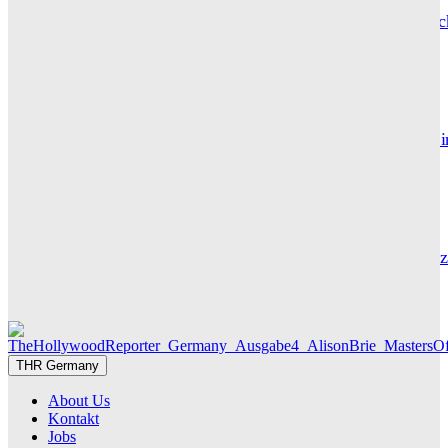
Hotel de Rome – Berlins elegante Adresse zwischen Geschic
und Gegenwart
GRACE MAIER
Maxton Hall: Erste Bilder aus Staffel 3 – der Serienhit geht i
großes Finale
THR SERIEN EDITOR
Die Geschichte hinter „Olivia Jones“ – Vom Provinzjungen z
Hamburger Travestie-Ikone
MAUREEN GÖRNITZ
THR Germany
About Us
Kontakt
Jobs