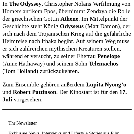
In
The Odyssey
, Christopher Nolans Verfilmung von
Homers antikem Epos, übernimmt Zendaya die Rolle
der griechischen Göttin
Athene
. Im Mittelpunkt der
Geschichte steht König
Odysseus
(Matt Damon), der
sich nach dem Trojanischen Krieg auf die gefährliche
Heimreise nach Ithaka begibt. Auf seinem Weg muss
er sich zahlreichen mythischen Kreaturen stellen,
während er versucht, zu seiner Ehefrau
Penelope
(Anne Hathaway) und seinem Sohn
Telemachos
(Tom Holland) zurückzukehren.
Zum Ensemble gehören außerdem
Lupita Nyong’o
und
Robert Pattinson
. Der Kinostart ist für den
17.
Juli
vorgesehen.
Thr Newsletter
Exklusive News, Interviews und Lifestyle-Stories aus Film,