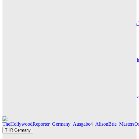
CARLY THOMAS
Hotel de Rome – Berlins elegante Adresse zwischen Geschic
und Gegenwart
GRACE MAIER
Maxton Hall: Erste Bilder aus Staffel 3 – der Serienhit geht i
großes Finale
THR SERIEN EDITOR
Die Geschichte hinter „Olivia Jones“ – Vom Provinzjungen z
Hamburger Travestie-Ikone
MAUREEN GÖRNITZ
THR Germany