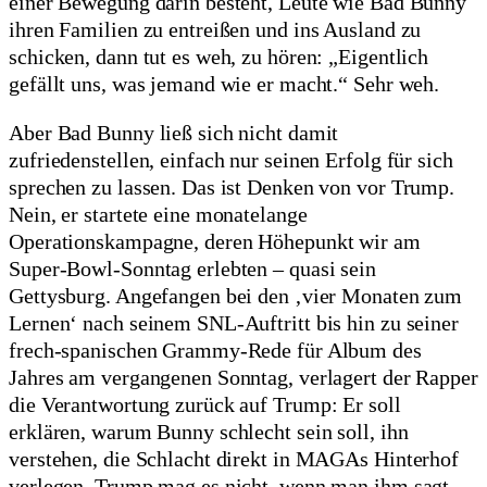
einer Bewegung darin besteht, Leute wie Bad Bunny
ihren Familien zu entreißen und ins Ausland zu
schicken, dann tut es weh, zu hören: „Eigentlich
gefällt uns, was jemand wie er macht.“ Sehr weh.
Aber Bad Bunny ließ sich nicht damit
zufriedenstellen, einfach nur seinen Erfolg für sich
sprechen zu lassen. Das ist Denken von vor Trump.
Nein, er startete eine monatelange
Operationskampagne, deren Höhepunkt wir am
Super-Bowl-Sonntag erlebten – quasi sein
Gettysburg. Angefangen bei den ‚vier Monaten zum
Lernen‘ nach seinem SNL-Auftritt bis hin zu seiner
frech-spanischen Grammy-Rede für Album des
Jahres am vergangenen Sonntag, verlagert der Rapper
die Verantwortung zurück auf Trump: Er soll
erklären, warum Bunny schlecht sein soll, ihn
verstehen, die Schlacht direkt in MAGAs Hinterhof
verlegen. Trump mag es nicht, wenn man ihm sagt,