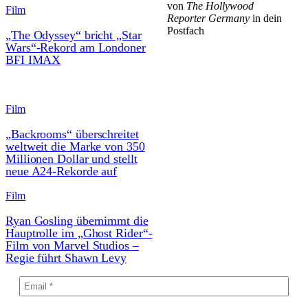
von
The Hollywood
Film
Reporter Germany
in dein
Postfach
„The Odyssey“ bricht „Star
Wars“-Rekord am Londoner
BFI IMAX
Film
„Backrooms“ überschreitet
weltweit die Marke von 350
Millionen Dollar und stellt
neue A24-Rekorde auf
Film
Ryan Gosling übernimmt die
Hauptrolle im „Ghost Rider“-
Film von Marvel Studios –
Regie führt Shawn Levy