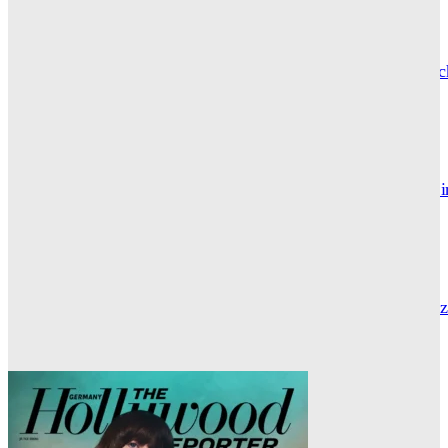
CARLY THOMAS
Hotel de Rome – Berlins elegante Adresse zwischen Geschic
und Gegenwart
GRACE MAIER
Maxton Hall: Erste Bilder aus Staffel 3 – der Serienhit geht i
großes Finale
THR SERIEN EDITOR
Die Geschichte hinter „Olivia Jones“ – Vom Provinzjungen z
Hamburger Travestie-Ikone
MAUREEN GÖRNITZ