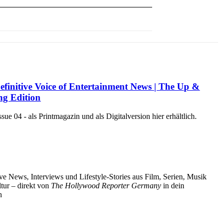
efinitive Voice of Entertainment News | The Up &
g Edition
e 04 - als Printmagazin und als Digitalversion hier erhältlich.
ve News, Interviews und Lifestyle-Stories aus Film, Serien, Musik
tur – direkt von
The Hollywood Reporter Germany
in dein
h