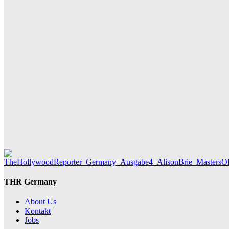
Hotel de Rome – Berlins elegante Adresse zwischen Geschi
GRACE MAIER
Maxton Hall: Erste Bilder aus Staffel 3 – der Serienhit geht i
THR SERIEN EDITOR
Die Geschichte hinter „Olivia Jones“ – Vom Provinzjungen 
MAUREEN GÖRNITZ
THR Germany
About Us
Kontakt
Jobs