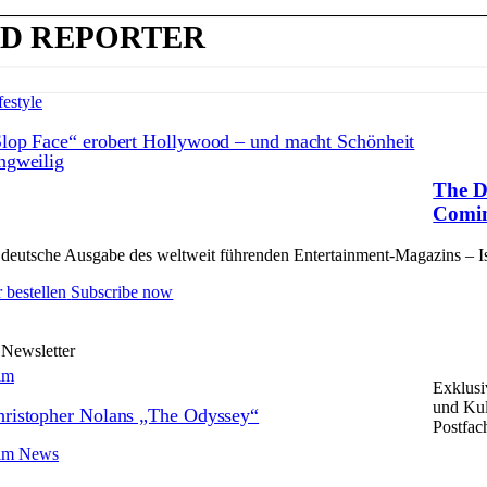
D REPORTER
festyle
lop Face“ erobert Hollywood – und macht Schönheit
ngweilig
The D
Comin
deutsche Ausgabe des weltweit führenden Entertainment-Magazins – Issu
 bestellen
Subscribe now
 Newsletter
lm
Exklusi
und Kul
ristopher Nolans „The Odyssey“
Postfac
lm News