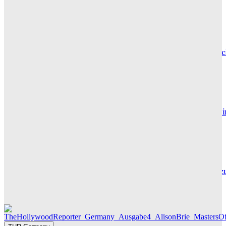
Wuthering Heights“: Was die Kritiker sagen
CARLY THOMAS
Hotel de Rome – Berlins elegante Adresse zwischen Geschic
und Gegenwart
GRACE MAIER
Maxton Hall: Erste Bilder aus Staffel 3 – der Serienhit geht 
sein großes Finale
THR SERIEN EDITOR
Die Geschichte hinter „Olivia Jones“ – Vom Provinzjungen z
Hamburger Travestie-Ikone
MAUREEN GÖRNITZ