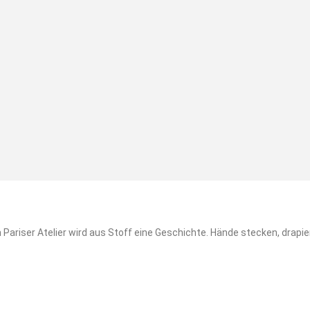
lier, Red Carpet und der Kunst des Augenblicks In einem Pariser Atelier wird aus Stoff eine Geschichte. Hände st