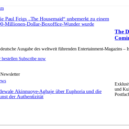
lm
ie Paul Feigs „The Housemaid“ unbemerkt zu einem
0-Millionen-Dollar-Boxoffice-Wunder wurde
The D
Comin
deutsche Ausgabe des weltweit führenden Entertainment-Magazins – Issu
 bestellen
Subscribe now
 Newsletter
ews
Exklusi
und Kul
dewale Akinnuoye-Agbaje über Euphoria und die
Postfac
nst der Authentizität