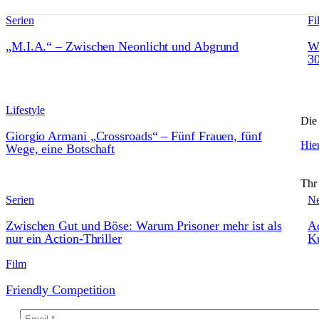
Serien
Fi
„M.I.A.“ – Zwischen Neonlicht und Abgrund
W
30
Lifestyle
Die 
Giorgio Armani „Crossroads“ – Fünf Frauen, fünf
Hier
Wege, eine Botschaft
Thr
Serien
N
Zwischen Gut und Böse: Warum Prisoner mehr ist als
A
nur ein Action-Thriller
Ku
Film
Friendly Competition