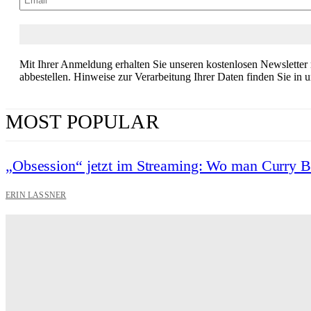
Mit Ihrer Anmeldung erhalten Sie unseren kostenlosen Newsletter
abbestellen. Hinweise zur Verarbeitung Ihrer Daten finden Sie in 
MOST POPULAR
„Obsession“ jetzt im Streaming: Wo man Curry 
ERIN LASSNER
Wuthering Heights“: Was die Kritiker sagen
CARLY THOMAS
Hotel de Rome – Berlins elegante Adresse zwischen Geschi