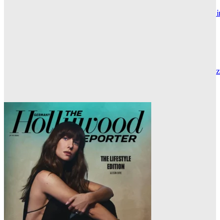
Maxton Hall: Erste Bilder aus Staffel 3 – der Serienhit geht i
großes Finale
THR SERIEN EDITOR
Die Geschichte hinter „Olivia Jones“ – Vom Provinzjungen z
Hamburger Travestie-Ikone
MAUREEN GÖRNITZ