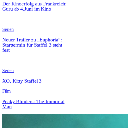
Der Kinoerfolg aus Frankreich:
Guru ab 4.Juni im Kino
Serien
Neuer Trailer zu „Euphoria“:
Starttermin für Staffel 3 steht
fest
Serien
XO, Kitty Staffel 3
Film
Peaky Blinders: The Immortal
Man