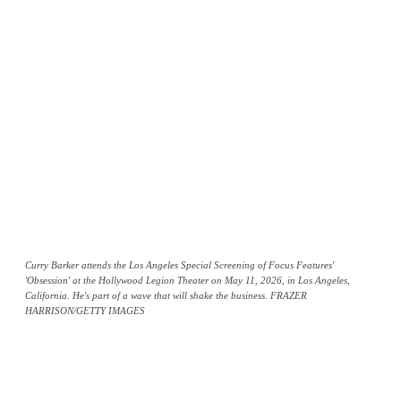
Curry Barker attends the Los Angeles Special Screening of Focus Features'
'Obsession' at the Hollywood Legion Theater on May 11, 2026, in Los Angeles,
California. He's part of a wave that will shake the business. FRAZER
HARRISON/GETTY IMAGES