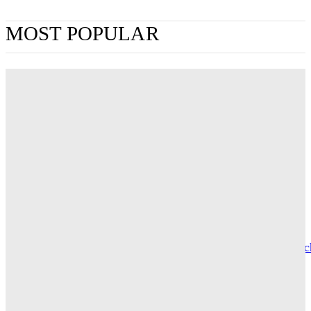
MOST POPULAR
„Obsession“ jetzt im Streaming: Wo man Curry
Barkers Kino-Phänomen zuhause sehen kann
ERIN LASSNER
Wuthering Heights“: Was die Kritiker sagen
CARLY THOMAS
Hotel de Rome – Berlins elegante Adresse zwischen Geschic
und Gegenwart
GRACE MAIER