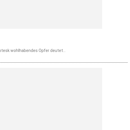
ichte über Trickbetrüger stehen die Opfer nur selten im Mittelpunkt – doch sie sind häufig ebenso wichtig. Ein grotesk wohlhabendes Opfer deutet...