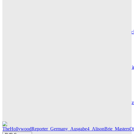
Wuthering Heights“: Was die Kritiker sagen
CARLY THOMAS
Hotel de Rome – Berlins elegante Adresse zwischen Geschic
und Gegenwart
GRACE MAIER
Maxton Hall: Erste Bilder aus Staffel 3 – der Serienhit geht i
großes Finale
THR SERIEN EDITOR
Die Geschichte hinter „Olivia Jones“ – Vom Provinzjungen z
Hamburger Travestie-Ikone
MAUREEN GÖRNITZ