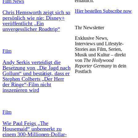
erhältlich.
Film News
Hier bestellen
Subscribe now
Chris Hemsworth zeigt sich so
persönlich wie nie: Disney+
veröffentlicht „Ein
Thr Newsletter
unvergesslicher Roadtrip“
Exklusive News,
Interviews und Lifestyle-
Stories aus Film, Serien,
Film
Musik und Kultur – direkt
von
The Hollywood
Andy Serkis verteidigt die
Reporter Germany
in dein
Besetzung von „Die Jagd nach
Postfach
Gollum“ und bestätigt, dass er
Stephen Colberts „Der Herr
der Ringe“-Film nicht
inszenieren wird
Film
Wie Paul Feigs „The
Housemaid“ unbemerkt zu
einem 300-Millionen-Dollar-