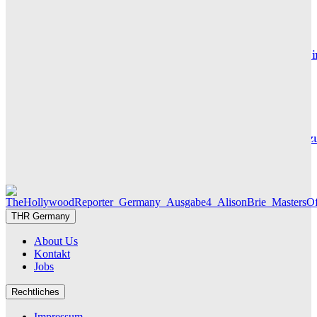
GRACE MAIER
Maxton Hall: Erste Bilder aus Staffel 3 – der Serienhit geht 
sein großes Finale
THR SERIEN EDITOR
Die Geschichte hinter „Olivia Jones“ – Vom Provinzjungen z
Hamburger Travestie-Ikone
MAUREEN GÖRNITZ
THR Germany
About Us
Kontakt
Jobs
Rechtliches
Impressum