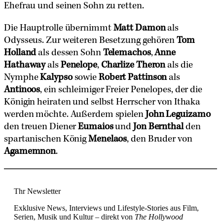
Ehefrau und seinen Sohn zu retten.
Die Hauptrolle übernimmt
Matt Damon
als
Odysseus. Zur weiteren Besetzung gehören
Tom
Holland
als dessen Sohn
Telemachos
,
Anne
Hathaway
als
Penelope
,
Charlize Theron
als die
Nymphe
Kalypso
sowie
Robert Pattinson
als
Antinoos
, ein schleimiger Freier Penelopes, der die
Königin heiraten und selbst Herrscher von Ithaka
werden möchte. Außerdem spielen
John Leguizamo
den treuen Diener
Eumaios
und
Jon Bernthal
den
spartanischen König
Menelaos
, den Bruder von
Agamemnon
.
Thr Newsletter
Exklusive News, Interviews und Lifestyle-Stories aus Film,
Serien, Musik und Kultur – direkt von
The Hollywood