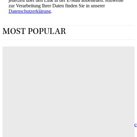
jederzeit über den Link in der E-Mail abbestellen. Hinweise
zur Verarbeitung Ihrer Daten finden Sie in unserer
Datenschutzerklärung
.
MOST POPULAR
„Obsession“ jetzt im Streaming: Wo man Curry
Barkers Kino-Phänomen zuhause sehen kann
ERIN LASSNER
Wuthering Heights“: Was die Kritiker sagen
CARLY THOMAS
Hotel de Rome – Berlins elegante Adresse zwischen Geschic
und Gegenwart