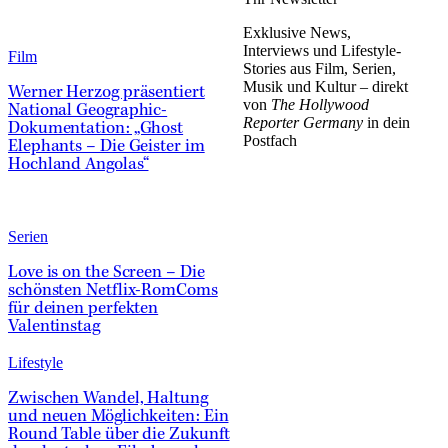
Exklusive News,
Interviews und Lifestyle-
Film
Stories aus Film, Serien,
Musik und Kultur – direkt
Werner Herzog präsentiert
von
The Hollywood
National Geographic-
Reporter Germany
in dein
Dokumentation: „Ghost
Postfach
Elephants – Die Geister im
Hochland Angolas“
Serien
Love is on the Screen – Die
schönsten Netflix-RomComs
für deinen perfekten
Valentinstag
Lifestyle
Zwischen Wandel, Haltung
und neuen Möglichkeiten: Ein
Round Table über die Zukunft