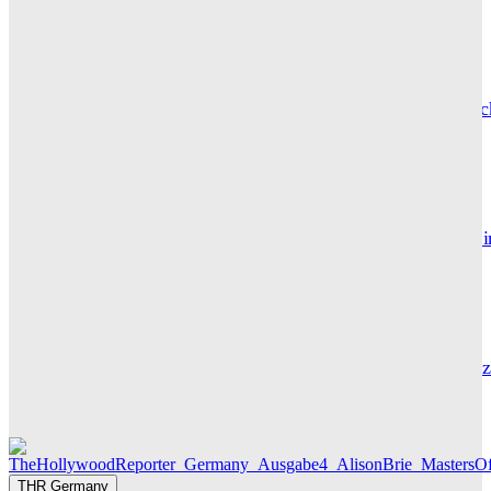
Wuthering Heights“: Was die Kritiker sagen
CARLY THOMAS
Hotel de Rome – Berlins elegante Adresse zwischen Geschic
und Gegenwart
GRACE MAIER
Maxton Hall: Erste Bilder aus Staffel 3 – der Serienhit geht i
großes Finale
THR SERIEN EDITOR
Die Geschichte hinter „Olivia Jones“ – Vom Provinzjungen z
Hamburger Travestie-Ikone
MAUREEN GÖRNITZ
THR Germany