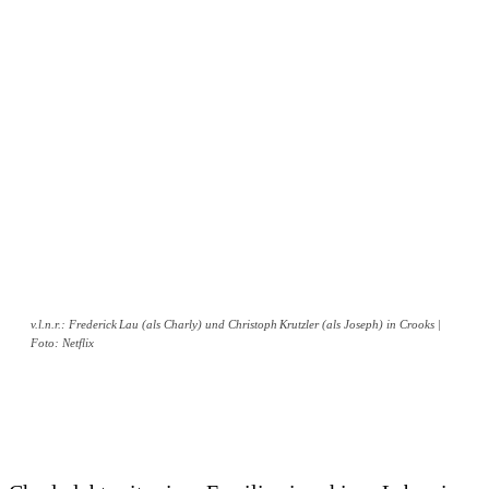
v.l.n.r.: Frederick Lau (als Charly) und Christoph Krutzler (als Joseph) in Crooks |
Foto: Netflix