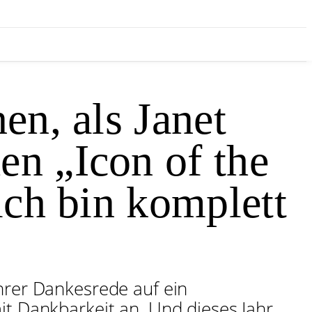
en, als Janet
en „Icon of the
ich bin komplett
hrer Dankesrede auf ein
it Dankbarkeit an. Und dieses Jahr