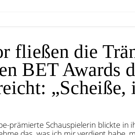
 fließen die Trän
den BET Awards d
reicht: „Scheiße, 
-prämierte Schauspielerin blickte in i
ehme das, was ich mir verdient habe, m