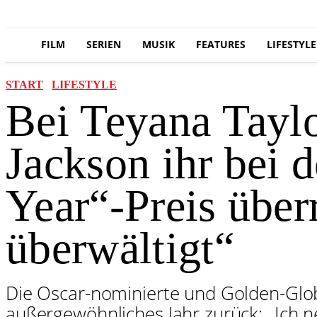
FILM
SERIEN
MUSIK
FEATURES
LIFESTYLE
START
LIFESTYLE
Bei Teyana Taylor
Jackson ihr bei 
Year“-Preis über
überwältigt“
Die Oscar-nominierte und Golden-Globe
außergewöhnliches Jahr zurück: „Ich n