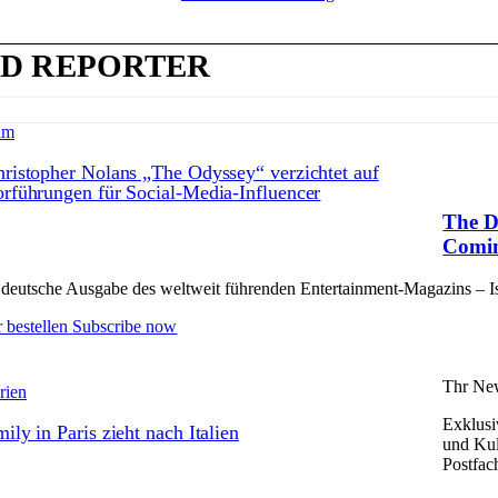
D REPORTER
lm
ristopher Nolans „The Odyssey“ verzichtet auf
rführungen für Social-Media-Influencer
The D
Comin
deutsche Ausgabe des weltweit führenden Entertainment-Magazins – Issu
 bestellen
Subscribe now
Thr New
rien
Exklusi
ily in Paris zieht nach Italien
und Kul
Postfac