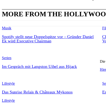
MORE FROM THE HOLLYWOO
Musik
Fi
Spotify stellt neue Doppelspitze vor – Gründer Daniel
Ch
Ek wird Executive Chairman
Vo
Serien
Die 
Im Gespräch mit Langston Uibel aus Hijack
Hier
Lifestyle
Se
Das Sunrise Relais & Châteaux Mykonos
Em
Lifestyle