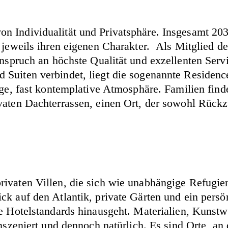
n Individualität und Privatsphäre. Insgesamt 20
n jeweils ihren eigenen Charakter. Als Mitglied d
 Anspruch an höchste Qualität und exzellenten Se
Suiten verbindet, liegt die sogenannte Residence
ige, fast kontemplative Atmosphäre. Familien find
ivaten Dachterrassen, einen Ort, der sowohl Rück
ivaten Villen, die sich wie unabhängige Refugien
k auf den Atlantik, private Gärten und ein persö
he Hotelstandards hinausgeht. Materialien, Kunst
nszeniert und dennoch natürlich. Es sind Orte, an