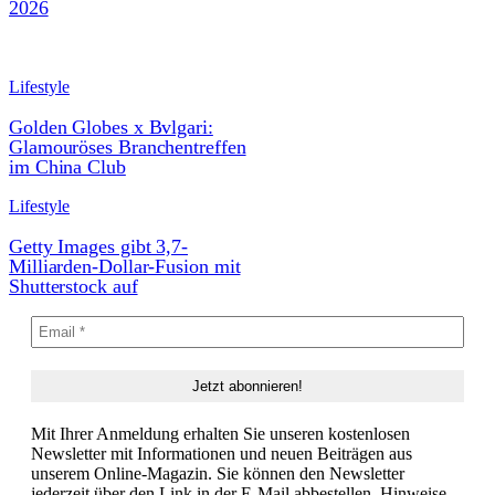
2026
Lifestyle
Golden Globes x Bvlgari:
Glamouröses Branchentreffen
im China Club
Lifestyle
Getty Images gibt 3,7-
Milliarden-Dollar-Fusion mit
Shutterstock auf
Mit Ihrer Anmeldung erhalten Sie unseren kostenlosen
Newsletter mit Informationen und neuen Beiträgen aus
unserem Online-Magazin. Sie können den Newsletter
jederzeit über den Link in der E-Mail abbestellen. Hinweise