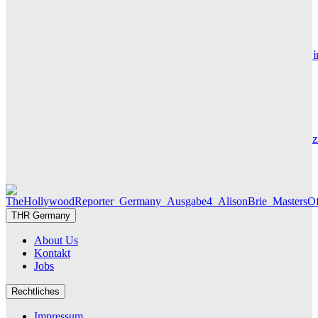
GRACE MAIER
Maxton Hall: Erste Bilder aus Staffel 3 – der Serienhit geht i
großes Finale
THR SERIEN EDITOR
Die Geschichte hinter „Olivia Jones“ – Vom Provinzjungen z
Hamburger Travestie-Ikone
MAUREEN GÖRNITZ
THR Germany
About Us
Kontakt
Jobs
Rechtliches
Impressum