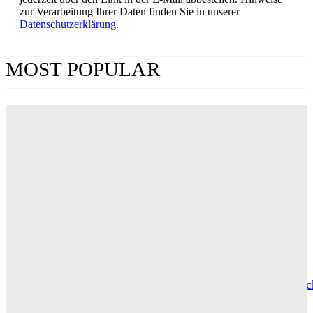
zur Verarbeitung Ihrer Daten finden Sie in unserer
Datenschutzerklärung
.
MOST POPULAR
„Obsession“ jetzt im Streaming: Wo man Curry
Barkers Kino-Phänomen zuhause sehen kann
ERIN LASSNER
Wuthering Heights“: Was die Kritiker sagen
CARLY THOMAS
Hotel de Rome – Berlins elegante Adresse zwischen Geschic
und Gegenwart