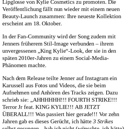
Lipglosse von Kylie Cosmetics zu promoten. Die
Veröffentlichung fällt nun wieder mit einem neuen
Beauty-Launch zusammen: Ihre neueste Kollektion
erscheint am 18. Oktober.
In der Fan-Community wird der Song zudem mit
Jenners früherem Stil-Image verbunden – ihrem
unvergessenen „King Kylie“-Look, der sie in den
späten 2010er-Jahren zu einem Social-Media-
Phänomen machte.
Nach dem Release teilte Jenner auf Instagram ein
Karussell aus Fotos und Videos, die sie beim
Aufnehmen und Anhören des Tracks zeigen. Dazu
schrieb sie: „AHHHHHH!!! FOURTH STRIKE!!!
Terror Jr feat. KING KYLIE!!! AB JETZT
ÜBERALL!!! Was passiert hier gerade!!! Vor zehn
Jahren gab es dieses Gerücht, ich hätte
3 Strikes
selbst gesungen – hab ich nicht (wünschte, ich hätte).