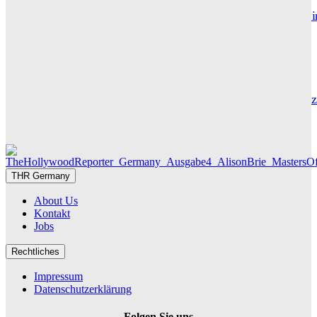
Maxton Hall: Erste Bilder aus Staffel 3 – der Serienhit geht i
großes Finale
THR SERIEN EDITOR
Die Geschichte hinter „Olivia Jones“ – Vom Provinzjungen z
Hamburger Travestie-Ikone
MAUREEN GÖRNITZ
THR Germany
About Us
Kontakt
Jobs
Rechtliches
Impressum
Datenschutzerklärung
Folgen Sie uns