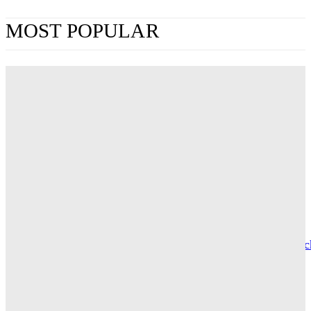
MOST POPULAR
„Obsession“ jetzt im Streaming: Wo man Curry
Barkers Kino-Phänomen zuhause sehen kann
ERIN LASSNER
Wuthering Heights“: Was die Kritiker sagen
CARLY THOMAS
Hotel de Rome – Berlins elegante Adresse zwischen Geschic
und Gegenwart
GRACE MAIER