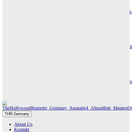
Hotel de Rome – Berlins elegante Adresse zwischen Geschic
und Gegenwart
GRACE MAIER
Maxton Hall: Erste Bilder aus Staffel 3 – der Serienhit geht 
sein großes Finale
THR SERIEN EDITOR
Die Geschichte hinter „Olivia Jones“ – Vom Provinzjungen z
Hamburger Travestie-Ikone
MAUREEN GÖRNITZ
THR Germany
About Us
Kontakt