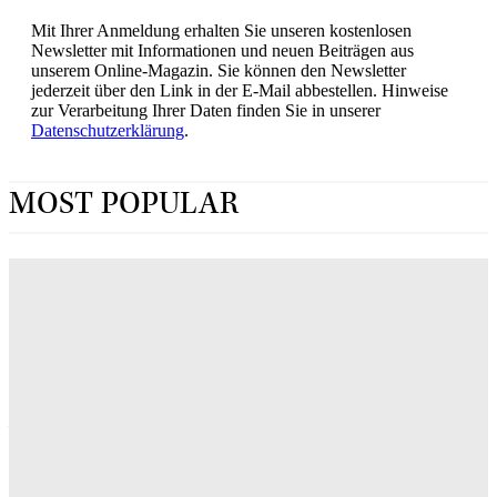
Mit Ihrer Anmeldung erhalten Sie unseren kostenlosen
Newsletter mit Informationen und neuen Beiträgen aus
unserem Online-Magazin. Sie können den Newsletter
jederzeit über den Link in der E-Mail abbestellen. Hinweise
zur Verarbeitung Ihrer Daten finden Sie in unserer
Datenschutzerklärung
.
MOST POPULAR
„Obsession“ jetzt im Streaming: Wo man Curry
Barkers Kino-Phänomen zuhause sehen kann
ERIN LASSNER
Wuthering Heights“: Was die Kritiker sagen
CARLY THOMAS