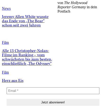
von
The Hollywood
Reporter Germany
in dein
News
Postfach
Jeremy Allen White wusste
das Ende von „The Bear“
schon seit zwei Jahren
Film
Alle 13 Christopher-Nolan-
Filme im Ranking – vom
schwächsten bis zum besten,
einschließlich „The Odyssey“
Film
Herz aus Eis