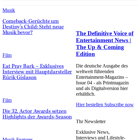
Musik
Comeback-Gerüchte um
Destiny’s Child: Steht neue
The Definitive Voice of
Musik bevor?
Entertainment News |
The Up & Coming
Edition
Film
Die deutsche Ausgabe des
Eat Pray Bark – Exklusives
weltweit führenden
Interview mit Hauptdarsteller
Entertainment-Magazins –
Rúrik Gíslason
Issue 04 - als Printmagazin
und als Digitalversion hier
erhältlich.
Film
Hier bestellen
Subscribe now
Die 32. Actor Awards setzen
Highlights der Awards-Season
Thr Newsletter
Exklusive News,
Interviews und Lifestyle-
Musik Features