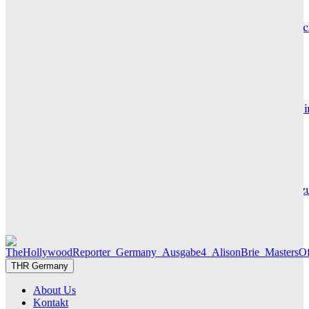
Hotel de Rome – Berlins elegante Adresse zwischen Geschic
und Gegenwart
GRACE MAIER
Maxton Hall: Erste Bilder aus Staffel 3 – der Serienhit geht 
sein großes Finale
THR SERIEN EDITOR
Die Geschichte hinter „Olivia Jones“ – Vom Provinzjungen z
Hamburger Travestie-Ikone
MAUREEN GÖRNITZ
THR Germany
About Us
Kontakt