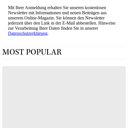
Mit Ihrer Anmeldung erhalten Sie unseren kostenlosen
Newsletter mit Informationen und neuen Beiträgen aus
unserem Online-Magazin. Sie können den Newsletter
jederzeit über den Link in der E-Mail abbestellen. Hinweise
zur Verarbeitung Ihrer Daten finden Sie in unserer
Datenschutzerklärung
.
MOST POPULAR
„Obsession“ jetzt im Streaming: Wo man Curry
Barkers Kino-Phänomen zuhause sehen kann
ERIN LASSNER
Wuthering Heights“: Was die Kritiker sagen
CARLY THOMAS