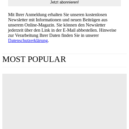
Mit Ihrer Anmeldung erhalten Sie unseren kostenlosen
Newsletter mit Informationen und neuen Beiträgen aus
unserem Online-Magazin. Sie können den Newsletter
jederzeit über den Link in der E-Mail abbestellen. Hinweise
zur Verarbeitung Ihrer Daten finden Sie in unserer
Datenschutzerklärung
.
MOST POPULAR
„Obsession“ jetzt im Streaming: Wo man Curry
Barkers Kino-Phänomen zuhause sehen kann
ERIN LASSNER
Wuthering Heights“: Was die Kritiker sagen