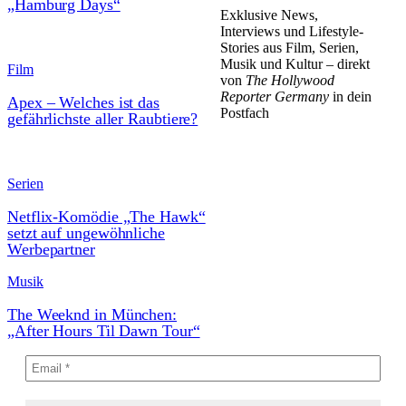
„Hamburg Days“
Exklusive News,
Interviews und Lifestyle-
Stories aus Film, Serien,
Musik und Kultur – direkt
Film
von
The Hollywood
Reporter Germany
in dein
Apex – Welches ist das
Postfach
gefährlichste aller Raubtiere?
Serien
Netflix-Komödie „The Hawk“
setzt auf ungewöhnliche
Werbepartner
Musik
The Weeknd in München:
„After Hours Til Dawn Tour“