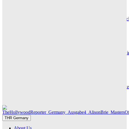
CARLY THOMAS
Hotel de Rome – Berlins elegante Adresse zwischen Geschic
und Gegenwart
GRACE MAIER
Maxton Hall: Erste Bilder aus Staffel 3 – der Serienhit geht i
großes Finale
THR SERIEN EDITOR
Die Geschichte hinter „Olivia Jones“ – Vom Provinzjungen z
Hamburger Travestie-Ikone
MAUREEN GÖRNITZ
THR Germany
About Us