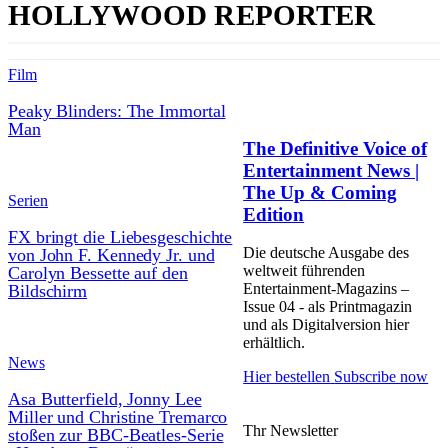
HOLLYWOOD REPORTER
Film
Peaky Blinders: The Immortal
Man
The Definitive Voice of
Entertainment News |
The Up & Coming
Serien
Edition
FX bringt die Liebesgeschichte
Die deutsche Ausgabe des
von John F. Kennedy Jr. und
weltweit führenden
Carolyn Bessette auf den
Entertainment-Magazins –
Bildschirm
Issue 04 - als Printmagazin
und als Digitalversion hier
erhältlich.
News
Hier bestellen
Subscribe now
Asa Butterfield, Jonny Lee
Miller und Christine Tremarco
Thr Newsletter
stoßen zur BBC-Beatles-Serie