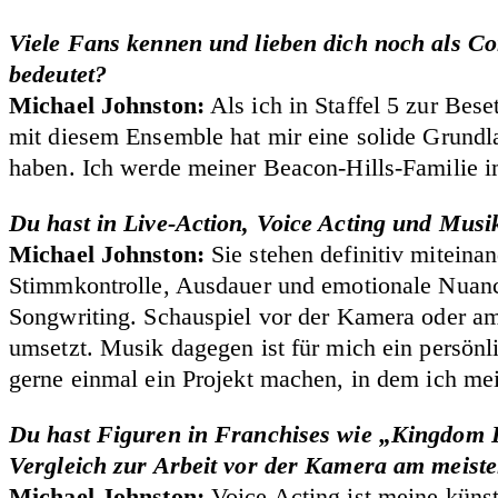
Viele Fans kennen und lieben dich noch als Co
bedeutet?
Michael Johnston:
Als ich in Staffel 5 zur Bes
mit diesem Ensemble hat mir eine solide Grundl
haben. Ich werde meiner Beacon-Hills-Familie i
Du hast in Live-Action, Voice Acting und Musik
Michael Johnston:
Sie stehen definitiv miteina
Stimmkontrolle, Ausdauer und emotionale Nuance
Songwriting. Schauspiel vor der Kamera oder am
umsetzt. Musik dagegen ist für mich ein persönl
gerne einmal ein Projekt machen, in dem ich me
Du hast Figuren in Franchises wie „Kingdom H
Vergleich zur Arbeit vor der Kamera am meist
Michael Johnston:
Voice Acting ist meine künst