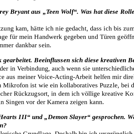
rey Bryant aus „Teen Wolf“. Was hat diese Rolle
etzung kam, hätte ich nie gedacht, dass ich bis z
age für mein Handwerk gegeben und Türen geöffne
mmer dankbar sein.
 gearbeitet. Beeinflussen sich diese kreativen B
nder in Verbindung, auch wenn sie unterschiedlich
 aus meiner Voice-Acting-Arbeit helfen mir dire
 Mikrofon ist wie ein kollaboratives Puzzle, bei
icher Rückzugsort, in dem ich völlige kreative K
in Singen vor der Kamera zeigen kann.
earts III“ und „Demon Slayer“ gesprochen. Was
en?
lerische Grundlage. Deshalb bin ich ursprünglic