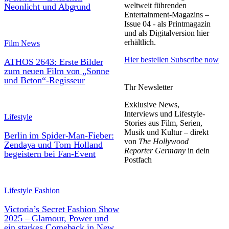
weltweit führenden
Neonlicht und Abgrund
Entertainment-Magazins –
Issue 04 - als Printmagazin
und als Digitalversion hier
erhältlich.
Film News
Hier bestellen
Subscribe now
ATHOS 2643: Erste Bilder
zum neuen Film von „Sonne
und Beton“-Regisseur
Thr Newsletter
Exklusive News,
Interviews und Lifestyle-
Lifestyle
Stories aus Film, Serien,
Musik und Kultur – direkt
Berlin im Spider-Man-Fieber:
von
The Hollywood
Zendaya und Tom Holland
Reporter Germany
in dein
begeistern bei Fan-Event
Postfach
Lifestyle Fashion
Victoria’s Secret Fashion Show
2025 – Glamour, Power und
ein starkes Comeback in New