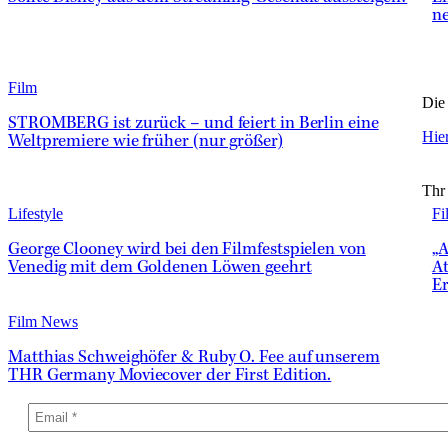
n
Film
Die 
STROMBERG ist zurück – und feiert in Berlin eine
Hier
Weltpremiere wie früher (nur größer)
Thr
Lifestyle
Fi
George Clooney wird bei den Filmfestspielen von
„A
Venedig mit dem Goldenen Löwen geehrt
At
Er
Film News
Matthias Schweighöfer & Ruby O. Fee auf unserem
THR Germany Moviecover der First Edition.