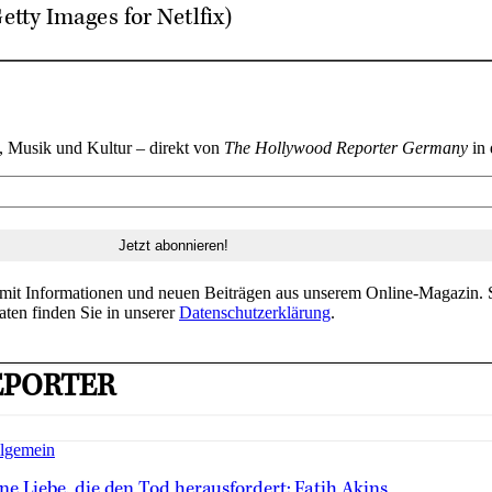
tty Images for Netlfix)
n, Musik und Kultur – direkt von
The Hollywood Reporter Germany
in 
 mit Informationen und neuen Beiträgen aus unserem Online-Magazin. S
aten finden Sie in unserer
Datenschutzerklärung
.
EPORTER
lgemein
ne Liebe, die den Tod herausfordert: Fatih Akins