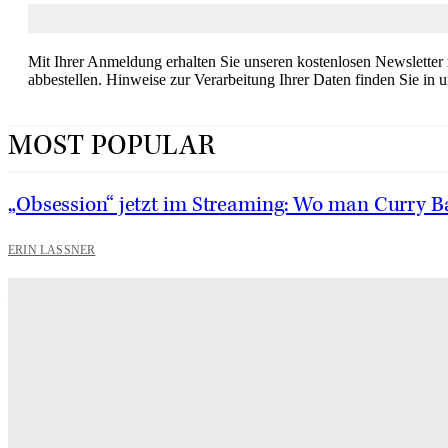
Mit Ihrer Anmeldung erhalten Sie unseren kostenlosen Newsletter
abbestellen. Hinweise zur Verarbeitung Ihrer Daten finden Sie in 
MOST POPULAR
„Obsession“ jetzt im Streaming: Wo man Curry
ERIN LASSNER
Wuthering Heights“: Was die Kritiker sagen
CARLY THOMAS
Hotel de Rome – Berlins elegante Adresse zwischen Geschi
GRACE MAIER