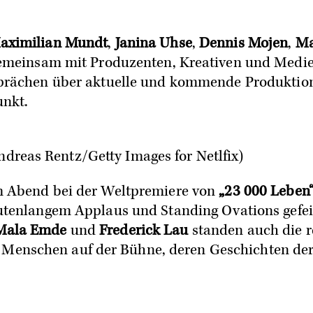
aximilian Mundt
,
Janina Uhse
,
Dennis Mojen
,
Ma
gemeinsam mit Produzenten, Kreativen und Medie
prächen über aktuelle und kommende Produktion
unkt.
dreas Rentz/Getty Images for Netlfix)
m Abend bei der Weltpremiere von
„23 000 Leben
utenlangem Applaus und Standing Ovations gefei
Mala Emde
und
Frederick Lau
standen auch die r
 Menschen auf der Bühne, deren Geschichten der