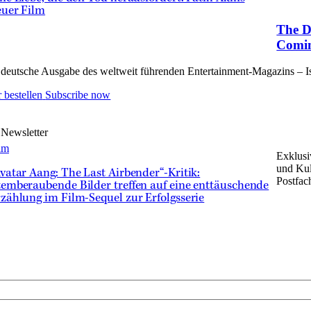
euer Film
The D
Comin
deutsche Ausgabe des weltweit führenden Entertainment-Magazins – Issu
 bestellen
Subscribe now
 Newsletter
lm
Exklusi
und Kul
vatar Aang: The Last Airbender“-Kritik:
Postfac
emberaubende Bilder treffen auf eine enttäuschende
zählung im Film-Sequel zur Erfolgsserie