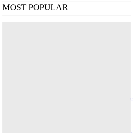
MOST POPULAR
„Obsession“ jetzt im Streaming: Wo man Curry
Barkers Kino-Phänomen zuhause sehen kann
ERIN LASSNER
Wuthering Heights“: Was die Kritiker sagen
CARLY THOMAS
Hotel de Rome – Berlins elegante Adresse zwischen Geschic
und Gegenwart
GRACE MAIER