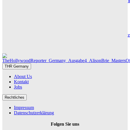
Maxton Hall: Erste Bilder aus Staffel 3 – der Serienhit geht i
großes Finale
THR SERIEN EDITOR
Die Geschichte hinter „Olivia Jones“ – Vom Provinzjungen z
Hamburger Travestie-Ikone
MAUREEN GÖRNITZ
THR Germany
About Us
Kontakt
Jobs
Rechtliches
Impressum
Datenschutzerklärung
Folgen Sie uns