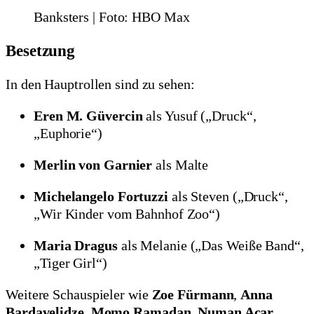
Banksters | Foto: HBO Max
Besetzung
In den Hauptrollen sind zu sehen:
Eren M. Güvercin
als Yusuf („Druck“,
„Euphorie“)
Merlin von Garnier
als Malte
Michelangelo Fortuzzi
als Steven („Druck“,
„Wir Kinder vom Bahnhof Zoo“)
Maria Dragus
als Melanie („Das Weiße Band“,
„Tiger Girl“)
Weitere Schauspieler wie
Zoe Fürmann
,
Anna
Bardavelidze
,
Momo Ramadan
,
Numan Acar
,