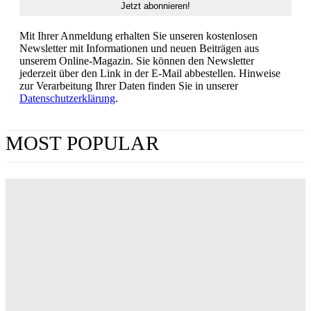
Mit Ihrer Anmeldung erhalten Sie unseren kostenlosen
Newsletter mit Informationen und neuen Beiträgen aus
unserem Online-Magazin. Sie können den Newsletter
jederzeit über den Link in der E-Mail abbestellen. Hinweise
zur Verarbeitung Ihrer Daten finden Sie in unserer
Datenschutzerklärung
.
MOST POPULAR
„Obsession“ jetzt im Streaming: Wo man Curry
Barkers Kino-Phänomen zuhause sehen kann
ERIN LASSNER
Wuthering Heights“: Was die Kritiker sagen