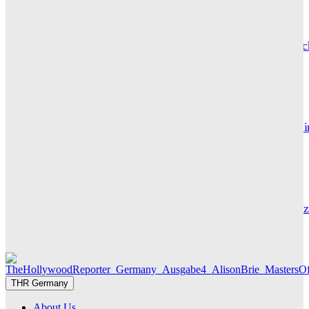
CARLY THOMAS
Hotel de Rome – Berlins elegante Adresse zwischen Geschic
und Gegenwart
GRACE MAIER
Maxton Hall: Erste Bilder aus Staffel 3 – der Serienhit geht i
großes Finale
THR SERIEN EDITOR
Die Geschichte hinter „Olivia Jones“ – Vom Provinzjungen z
Hamburger Travestie-Ikone
MAUREEN GÖRNITZ
THR Germany
About Us