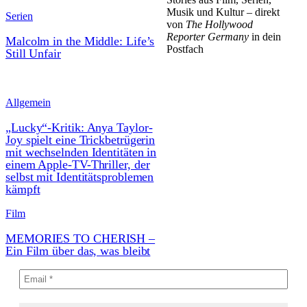
Musik und Kultur – direkt
Serien
von
The Hollywood
Reporter Germany
in dein
Malcolm in the Middle: Life’s
Postfach
Still Unfair
Allgemein
„Lucky“-Kritik: Anya Taylor-
Joy spielt eine Trickbetrügerin
mit wechselnden Identitäten in
einem Apple-TV-Thriller, der
selbst mit Identitätsproblemen
kämpft
Film
MEMORIES TO CHERISH –
Ein Film über das, was bleibt