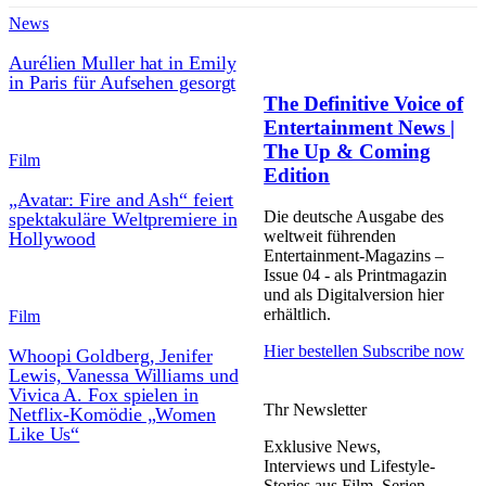
News
Aurélien Muller hat in Emily
in Paris für Aufsehen gesorgt
The Definitive Voice of
Entertainment News |
The Up & Coming
Film
Edition
„Avatar: Fire and Ash“ feiert
Die deutsche Ausgabe des
spektakuläre Weltpremiere in
weltweit führenden
Hollywood
Entertainment-Magazins –
Issue 04 - als Printmagazin
und als Digitalversion hier
erhältlich.
Film
Hier bestellen
Subscribe now
Whoopi Goldberg, Jenifer
Lewis, Vanessa Williams und
Vivica A. Fox spielen in
Thr Newsletter
Netflix-Komödie „Women
Like Us“
Exklusive News,
Interviews und Lifestyle-
Stories aus Film, Serien,