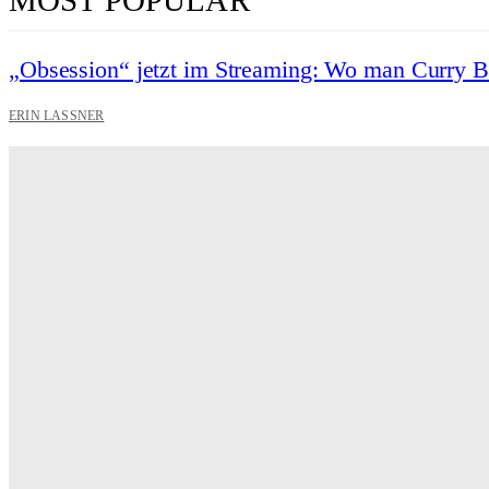
MOST POPULAR
„Obsession“ jetzt im Streaming: Wo man Curry 
ERIN LASSNER
Wuthering Heights“: Was die Kritiker sagen
CARLY THOMAS
Hotel de Rome – Berlins elegante Adresse zwischen Geschi
GRACE MAIER
Maxton Hall: Erste Bilder aus Staffel 3 – der Serienhit geht i
THR SERIEN EDITOR