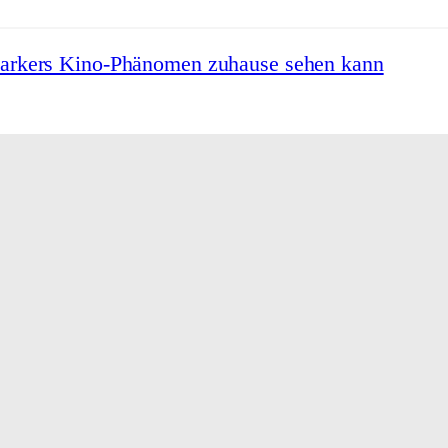
Barkers Kino-Phänomen zuhause sehen kann
chte und Gegenwart
n sein großes Finale