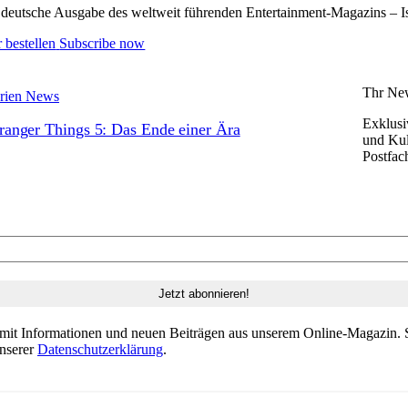
deutsche Ausgabe des weltweit führenden Entertainment-Magazins – Issu
 bestellen
Subscribe now
Thr New
rien News
Exklusi
ranger Things 5: Das Ende einer Ära
und Kul
Postfac
 mit Informationen und neuen Beiträgen aus unserem Online-Magazin. S
unserer
Datenschutzerklärung
.