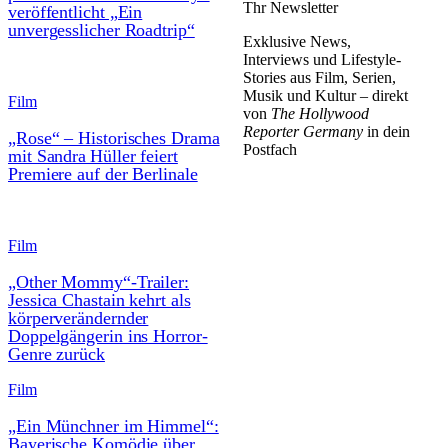
Thr Newsletter
veröffentlicht „Ein
unvergesslicher Roadtrip“
Exklusive News,
Interviews und Lifestyle-
Stories aus Film, Serien,
Musik und Kultur – direkt
Film
von
The Hollywood
Reporter Germany
in dein
„Rose“ – Historisches Drama
Postfach
mit Sandra Hüller feiert
Premiere auf der Berlinale
Film
„Other Mommy“-Trailer:
Jessica Chastain kehrt als
körperverändernder
Doppelgängerin ins Horror-
Genre zurück
Film
„Ein Münchner im Himmel“:
Bayerische Komödie über