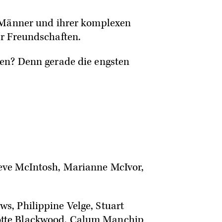
r Männer und ihrer komplexen
er Freundschaften.
hen? Denn gerade die engsten
Neve McIntosh, Marianne McIvor,
s, Philippine Velge, Stuart
lotte Blackwood, Calum Manchip