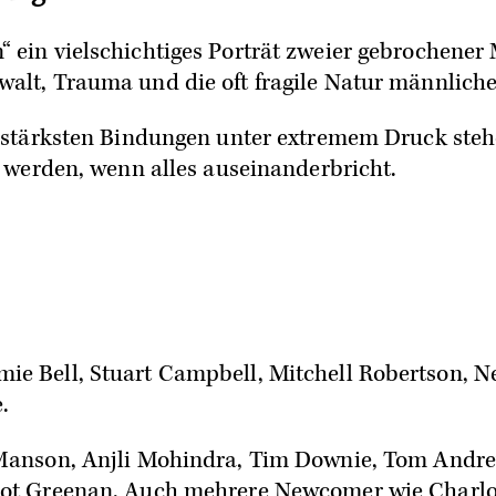
“ ein vielschichtiges Porträt zweier gebrochene
alt, Trauma und die oft fragile Natur männlich
ie stärksten Bindungen unter extremem Druck ste
t werden, wenn alles auseinanderbricht.
mie Bell
, Stuart Campbell, Mitchell Robertson, 
.
Manson, Anjli Mohindra, Tim Downie, Tom Andrew
Scot Greenan. Auch mehrere Newcomer wie Char