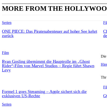
MORE FROM THE HOLLYWOO
Serien
Fi
ONE PIECE: Das Piratenabenteuer auf hoher See kehrt
Ch
zurück
de
Film
Die 
Ryan Gosling übernimmt die Hauptrolle im „Ghost
Hier
Rider“-Film von Marvel Studios – Regie führt Shawn
Levy
Thr
Fi
Formel 1 goes Streaming – Apple sichert sich die
exklusiven US-Rechte
G
Serien