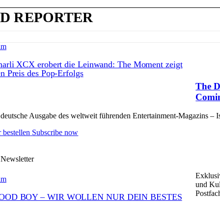
D REPORTER
lm
arli XCX erobert die Leinwand: The Moment zeigt
n Preis des Pop-Erfolgs
The D
Comin
deutsche Ausgabe des weltweit führenden Entertainment-Magazins – Issu
 bestellen
Subscribe now
 Newsletter
Exklusi
lm
und Kul
Postfac
OOD BOY – WIR WOLLEN NUR DEIN BESTES